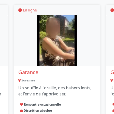
En ligne
Garance
G
Suresnes
Un souffle à l’oreille, des baisers lents,
U
x
et l’envie de t’apprivoiser.
l’
Rencontre occasionnelle
Discrétion absolue