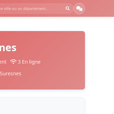
snes
ment
3 En ligne
 Suresnes