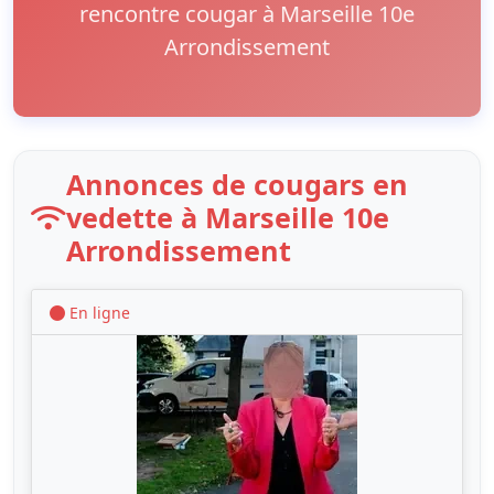
rencontre cougar à Marseille 10e
Arrondissement
Annonces de cougars en
vedette à Marseille 10e
Arrondissement
En ligne