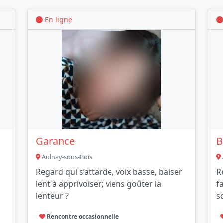
En ligne
Garance
B
Aulnay-sous-Bois
Regard qui s’attarde, voix basse, baiser
R
lent à apprivoiser; viens goûter la
f
lenteur ?
s
Rencontre occasionnelle