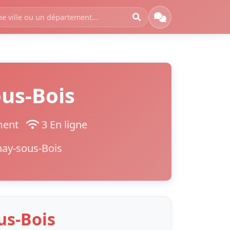
us-Bois
ement
3 En ligne
nay-sous-Bois
us-Bois