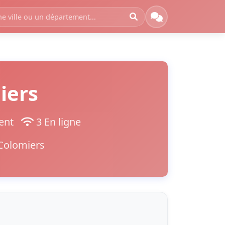
iers
ment
3 En ligne
 Colomiers