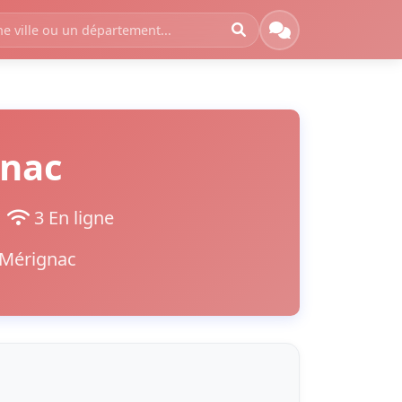
gnac
t
3 En ligne
 Mérignac